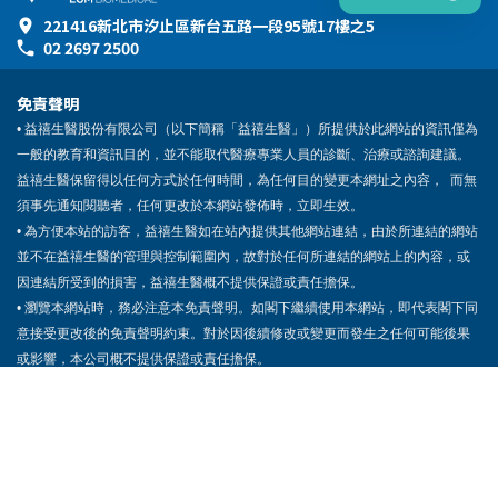
221416新北市汐止區新台五路一段95號17樓之5
02 2697 2500
免責聲明
• 益禧生醫股份有限公司（以下簡稱「益禧生醫」）所提供於此網站的資訊僅為
一般的教育和資訊目的，並不能取代醫療專業人員的診斷、治療或諮詢建議。
益禧生醫保留得以任何方式於任何時間，為任何目的變更本網址之內容， 而無
須事先通知閱聽者，任何更改於本網站發佈時，立即生效。
• 為方便本站的訪客，益禧生醫如在站內提供其他網站連結，由於所連結的網站
並不在益禧生醫的管理與控制範圍內，故對於任何所連結的網站上的內容，或
因連結所受到的損害，益禧生醫概不提供保證或責任擔保。
• 瀏覽本網站時，務必注意本免責聲明。如閣下繼續使用本網站，即代表閣下同
意接受更改後的免責聲明約束。對於因後續修改或變更而發生之任何可能後果
或影響，本公司概不提供保證或責任擔保。
© 2021 Landify UI Kit. All rights reserved