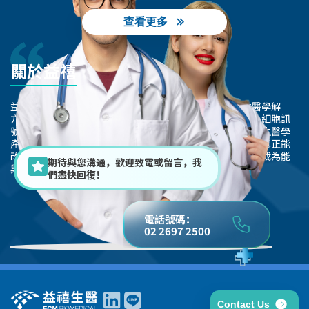
查看更多
關於益禧
益禧生醫專注於開發以「人源生物性材料」為基礎的再生醫學解
方。透過來自人體器官與組織的天然材料，保留其微結構、細胞訊
號、生長因子與再生潛力；我們開發出擁有全球獨特性的再生醫學
產品，搭配完善的品質系統與法規資質，致力於提供臨床上真正能
改善預後、促進癒合、降低感染風險的再生醫學材料，期許成為能
期待與您溝通，歡迎致電或留言，我
與世界級醫療巨頭並肩的再生醫學品牌。
們盡快回復！
電話號碼：
02 2697 2500
Contact Us